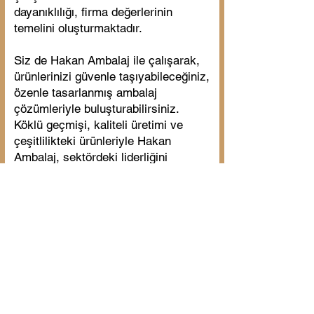
dayanıklılığı, firma değerlerinin
temelini oluşturmaktadır.
Siz de Hakan Ambalaj ile çalışarak,
ürünlerinizi güvenle taşıyabileceğiniz,
özenle tasarlanmış ambalaj
çözümleriyle buluşturabilirsiniz.
Köklü geçmişi, kaliteli üretimi ve
çeşitlilikteki ürünleriyle Hakan
Ambalaj, sektördeki liderliğini
sürdürmeye devam etmektedir.
Detaylı bilgi için web sitemizi ziyaret
edebilirsiniz.
Ürün Çeşitlerimize Aşağıdaki
Butondan Ulaşabilirsiniz.
Ürünlerimiz