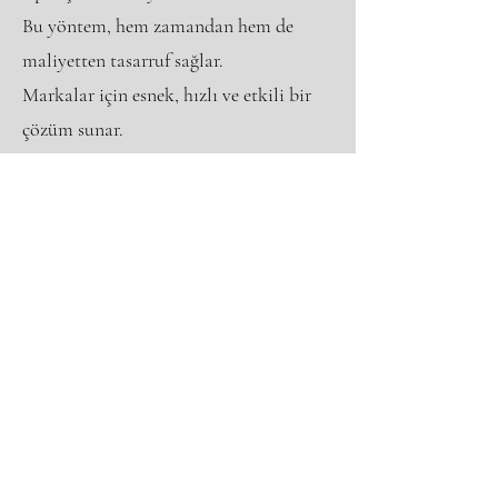
Bu yöntem, hem zamandan hem de
maliyetten tasarruf sağlar.
Markalar için esnek, hızlı ve etkili bir
çözüm sunar.
Sık Sorulan Sorular
(SSS)
1. Hakan Karton Kutu hangi şehirlerde
hizmet veriyor?
Tüm Türkiye’ye üretim ve gönderim hizmeti