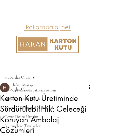
koliambalaj.net
Yazı
Haberdar Olun!
hakan Maytap
Haberdar Olun!
23 Haz 2025
2 dakikada okunur
Karton Kutu Üretiminde
Kutu Kullanım Rehberi
Sürdürülebilirlik: Geleceği
Ambalaj Endüstrisi Haberleri
Çevre Dostu Üretim
Koruyan Ambalaj
İşletmelere Tavsiyeler
Çözümleri