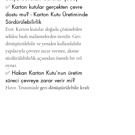
✅ Karton kutular gerçekten çevre 
dostu mu? - Karton Kutu Üretiminde 
Sürdürülebilirlik
Evet. Karton kutular doğada çözünebilen 
selüloz bazlı malzemelerden üretilir. Geri 
dönüştürülebilir ve yeniden kullanılabilir 
yapılarıyla çevreye zarar vermez, aksine 
sürdürülebilirlik açısından önemli bir rol 
oynar.
✅ Hakan Karton Kutu’nun üretim 
süreci çevreye zarar verir mi?
Hayır. Tesisimizde 
geri dönüştürülebilir kraft 
kağıt
, 
su bazlı mürekkep
 ve 
enerji verimliliği 
yüksek makineler
 kullanılmaktadır. 
Üretimden lojistiğe kadar doğa dostu 
süreçler tercih edilir.
✅ Sürdürülebilir kutular pahalı mı?
Hayır, sanılanın aksine sürdürülebilir 