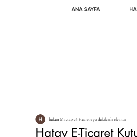
ANA SAYFA
HA
Haberdar Olun!
Kutu Kullanım Rehberi
Ambalaj 
hakan Maytap
26 Haz 2025
2 dakikada okunur
İşletmelere Tavsiyeler
Hatay E-Ticaret Kut