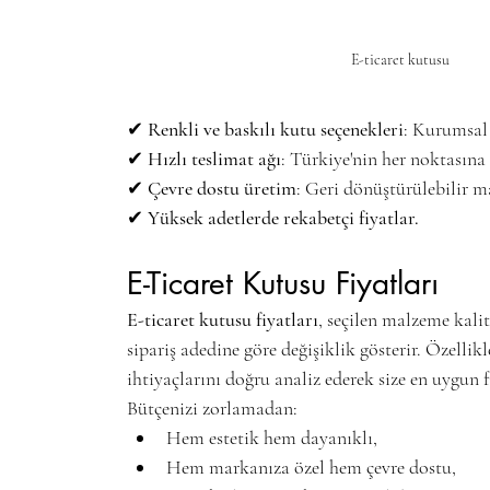
E-ticaret kutusu
✔ 
Renkli ve baskılı kutu seçenekleri
: Kurumsal 
✔ 
Hızlı teslimat ağı
: Türkiye'nin her noktasın
✔ 
Çevre dostu üretim
: Geri dönüştürülebilir 
✔ 
Yüksek adetlerde rekabetçi fiyatlar.
E-Ticaret Kutusu Fiyatları
E-ticaret kutusu fiyatları
, seçilen malzeme kali
sipariş adedine göre değişiklik gösterir. Özellikl
ihtiyaçlarını doğru analiz ederek size en uygun f
Bütçenizi zorlamadan:
Hem estetik hem dayanıklı,
Hem markanıza özel hem çevre dostu,