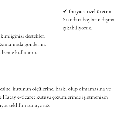
✔ 
İhtiyaca özel üretim
: 
Standart boyların dışına 
çıkabiliyoruz.
kimliğinizi destekler.
a zamanında gönderim.
malzeme kullanımı.
tesine, kutunun ölçülerine, baskı olup olmamasına ve 
e 
Hatay e-ticaret kutusu
 çözümlerinde işletmenizin 
iyat teklifini sunuyoruz.