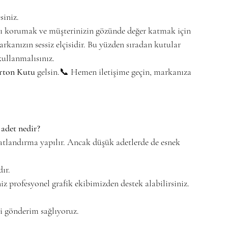
siniz.
ı korumak ve müşterinizin gözünde değer katmak için 
rkanızın sessiz elçisidir. Bu yüzden sıradan kutular 
 kullanmalısınız.
rton Kutu
 gelsin.📞 Hemen iletişime geçin, markanıza 
 adet nedir?
iyatlandırma yapılır. Ancak düşük adetlerde de esnek 
ır. 
eniz profesyonel grafik ekibimizden destek alabilirsiniz.
li gönderim sağlıyoruz.