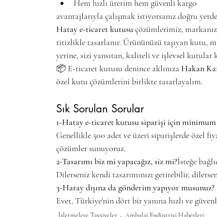
Hem hızlı üretim hem güvenli kargo
avantajlarıyla çalışmak istiyorsanız doğru yerde
Hatay e-ticaret kutusu
 çözümlerimiz, markanız
titizlikle tasarlanır. Ürününüzü taşıyan kutu, ma
yerine, sizi yansıtan, kaliteli ve işlevsel kutular
📦 E-ticaret kutusu denince aklınıza 
Hakan Ka
özel kutu çözümlerini birlikte tasarlayalım.
Sık Sorulan Sorular
1-Hatay e-ticaret kutusu siparişi için minimum
Genellikle 500 adet ve üzeri siparişlerde özel f
çözümler sunuyoruz.
2-Tasarımı biz mi yapacağız, siz mi?
İsteğe bağlıd
Dilerseniz kendi tasarımınızı getirebilir, dilers
3-Hatay dışına da gönderim yapıyor musunuz?
Evet, Türkiye'nin dört bir yanına hızlı ve güven
İşletmelere Tavsiyeler
Ambalaj Endüstrisi Haberleri