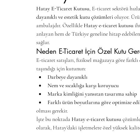
Hatay E-Ticaret Kutusu
, E-ticaret sektörü hız
dayanıklı ve estetik kutu çözümleri
 oluyor. Ürü
ambalajdır. Özellikle 
Hatay e-ticaret kutusu
 ih
anlayan hem de Türkiye geneline hitap edebilen 
sağlar.
Neden E-Ticaret İçin Özel Kutu Ger
E-ticaret satışları, fiziksel mağazaya göre farklı
taşındığı için kutunun:
Darbeye dayanıklı
Nem ve sıcaklığa karşı koruyucu
Marka kimliğini yansıtan tasarıma sahip
Farklı ürün boyutlarına göre optimize edi
olması gerekir.
İşte bu noktada 
Hatay e-ticaret kutusu
 çözümle
olarak, Hatay’daki işletmelere özel yüksek kalit