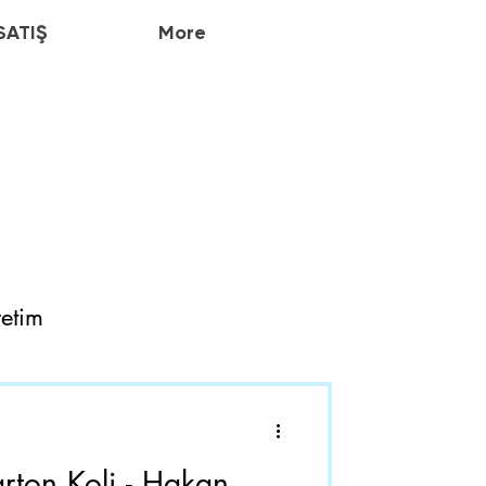
SATIŞ
More
etim
rton Koli - Hakan