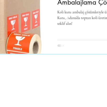
Ambalajlama Çö
Koli kutu ambalaj çözümleriyle ü
Kutu, Adana’da toptan koli üreti
teklif alın!