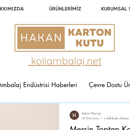
KKIMIZDA
ÜRÜNLERİMİZ
KURUMSAL 
koliambalaj.net
Ambalaj Endüstrisi Haberleri
Çevre Dostu Ür
hakan Maytap
18 Tem 2025
2 dakikada okunur
Mersin Toptan Ka