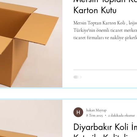
Karton Kutu
Mersin Toptan Karton Koli , lojist
Türkiye'nin önemli ticaret merkezl
ticaret firmaları ve nakliye şirketleri iç
geçen gün artmaktadır. Hakan Kar
firmalara özel, kaliteli ve ekonomik toptan
Toptan Karton Koli Nedir ve Ned
ürünlerin taşınması, depolanması 
hakan Maytap
8 Tem 2025
2 dakikada okunur
Diyarbakır Koli 