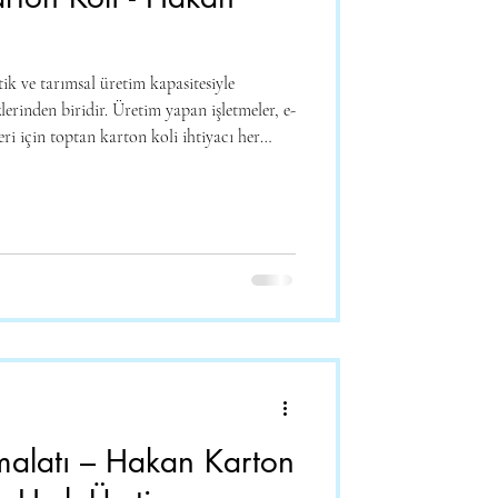
ik ve tarımsal üretim kapasitesiyle
erinden biridir. Üretim yapan işletmeler, e-
in toptan karton koli ihtiyacı her
ton Kutu , Mersin'de faaliyet gösteren
 koli çözümleri sunar. 📦 Mersin
en Önemlidir? Toptan karton koliler ,
ve k
İmalatı – Hakan Karton