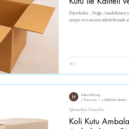
Kutu ile Kaliteli 
Diyarbakır , Doğu Anadolu’nun yük
sanayi ve e-ticaret sektörlerinde a
hakan Maytap
7 Tem 2025
2 dakikada okunur
İşletmelere Tavsiyeler
Koli Kutu Ambalaj